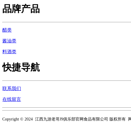
品牌产品
醋类
酱油类
料酒类
快捷导航
联系我们
在线留言
Copyright © 2024 江西九游老哥J9俱乐部官网食品有限公司 版权所有