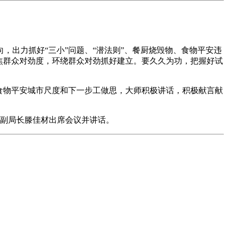
出力抓好“三小”问题、“潜法则”、餐厨烧毁物、食物平安违
焦群众对劲度，环绕群众对劲抓好建立。要久久为功，把握好试
食物平安城市尺度和下一步工做思，大师积极讲话，积极献言献
局副局长滕佳材出席会议并讲话。