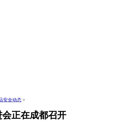
品安全动态
>
进会正在成都召开