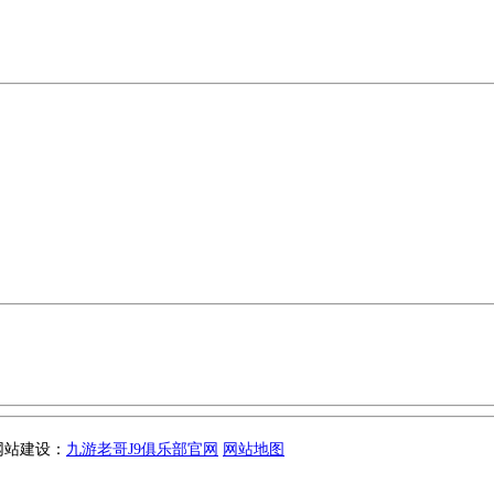
 网站建设：
九游老哥J9俱乐部官网
网站地图