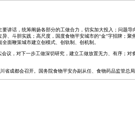
讲话，统筹阐扬各部分的工做合力，切实加大投入；问题导向，
立异、斗胆实践；高尺度，国度食物平安城市的“金”字招牌；聚
面全面鞭策城市建立创模式、创轨制、创机制。
会议，对下一步工做深切研究，建立工做放置无力、有序；对
四川省成都会召开。国务院食物平安办副从任、食物药品监管总