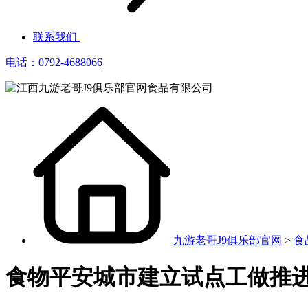
联系我们
电话：0792-4688066
九游老哥J9俱乐部官网
>
食
食物平安城市建立试点工做推